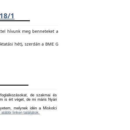
018/1
ttel hívunk meg benneteket a
oktatási hét), szerdán a BME G
oglalkozásokat, de szakmai és
 is ért véget, de mi máris Nyári
yetem, melynek idén a Miskolci
 alábbi linken találjátok.