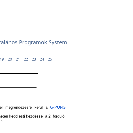
talános
Programok
System
19
|
20
|
21
|
22
|
23
|
24
|
25
ivel megrendezésre kerül a
G-PONG
héten kedd esti kezdéssel a 2. forduló.
ik.