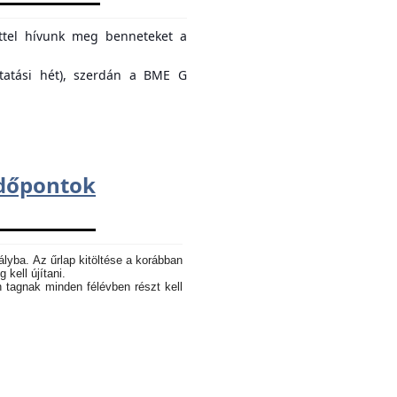
ettel hívunk meg benneteket a
ktatási hét), szerdán a BME G
dőpontok
ályba. Az űrlap kitöltése a korábban
 kell újítani.
n tagnak minden félévben részt kell