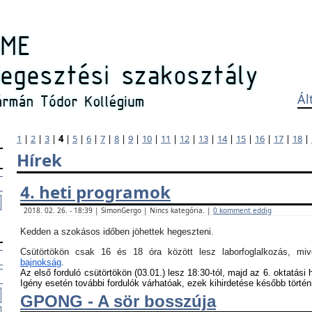
Ál
1
|
2
|
3
|
4
|
5
|
6
|
7
|
8
|
9
|
10
|
11
|
12
|
13
|
14
|
15
|
16
|
17
|
18
|
Hírek
4. heti programok
2018. 02. 26. - 18:39 | SimonGergo | Nincs kategória. |
0 komment eddig
Kedden a szokásos időben jöhettek hegeszteni.
Csütörtökön csak 16 és 18 óra között lesz laborfoglalkozás, m
bajnokság
.
Az első forduló csütörtökön (03.01.) lesz 18:30-tól, majd az 6. oktatási 
Igény esetén további fordulók várhatóak, ezek kihirdetése később történ
GPONG - A sör bosszúja