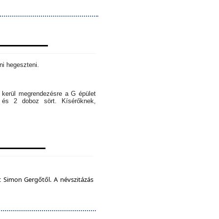
ni hegeszteni.
l kerül megrendezésre a G épület
 és 2 doboz sört. Kísérőknek,
t Simon Gergőtől. A névszitázás