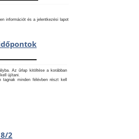
en információt és a jelentkezési lapot
dőpontok
ályba. Az űrlap kitöltése a korábban
ell újítani.
n tagnak minden félévben részt kell
18/2