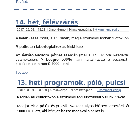
Tovább
14. hét, félévzárás
2017. 05. 08. - 18:29 | SimonGergo | Nincs kategória. |
0 komment eddig
A héten (azaz most, a 14. héten) még a szokásos időben tudtok jön
A póthéten laborfoglalkozás NEM lesz.
Az
évzáró vacsora póthét szerdán
(május 17.) 18 órai kezdette
csarnokában. A
beugró 500/fő
, ami tartalmazza a vacsorát
külsősöknek a menü 1000 forint.
...
Tovább
13. heti programok, póló, pulcsi
2017. 05. 03. - 09:28 | SimonGergo | Nincs kategória. |
0 komment eddig
Kedden és csütörtökön a szokásos foglalkozással várunk titeket.
Megjöttek a pólók és pulcsik, szakosztályos időben vehetőek á
1000 HUF lett, aki kért, az hozza magával a pénzt is.