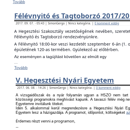
Tovább
Félévnyitó és Tagtoborzó 2017/2
2017. 09. 07. - 05:43 | SimonGergo | Nincs kategória. |
0 komment eddig
A Hegesztési Szakosztály vezetőségének nevében, szerete
Félévnyitó és Tagtoborzó rendezvényünkre.
A Félévnyitó 18:00-kor veszi kezdetét szeptember 6-án (1. 
épületének 120-as termében. Gyülekező az előtérben.
Az eseményen a tagújítást követően az elmúlt egy
...
Tovább
V. Hegesztési Nyári Egyetem
2017. 06. 08. - 14:26 | SimonGergo | Nincs kategória. |
0 komment eddig
A vizsgaidőszak és a nyár folyamán ugyan a HSZO nem tart f
közösségi programokra meghívást kapunk. A tavaszi félév még nem
Egyetemre invitálunk titeket.
Idén 5. alkalommal kerül megrendezésre a Hegesztési Nyári Eg
Egyetem lesz a házigazdája. A programot, időpontot, költségeket
az
Érdemes részt venni a programon,
...