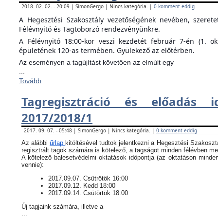
2018. 02. 02. - 20:09 | SimonGergo | Nincs kategória. |
0 komment eddig
A Hegesztési Szakosztály vezetőségének nevében, szeret
Félévnyitó és Tagtoborzó rendezvényünkre.
A Félévnyitó 18:00-kor veszi kezdetét február 7-én (1. o
épületének 120-as termében. Gyülekező az előtérben.
Az eseményen a tagújítást követően az elmúlt egy
...
Tovább
Tagregisztráció és előadás i
2017/2018/1
2017. 09. 07. - 05:48 | SimonGergo | Nincs kategória. |
0 komment eddig
Az alábbi
űrlap
kitöltésével tudtok jelentkezni a Hegesztési Szakoszt
regisztrált tagok számára is kötelező, a tagságot minden félévben meg
​A kötelező balesetvédelmi oktatások időpontja (az oktatáson minde
vennie):
​2017.09.07. Csütrötök 16:00
2017.09.12. Kedd 18:00
2017.09.14. Csütörtök 18:00
Új tagjaink számára, illetve a
...