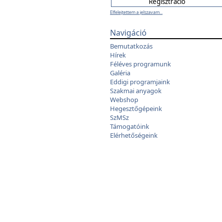
Elfelejtettem a jelszavam...
Navigáció
Bemutatkozás
Hírek
Féléves programunk
Galéria
Eddigi programjaink
Szakmai anyagok
Webshop
Hegesztőgépeink
SzMSz
Támogatóink
Elérhetőségeink