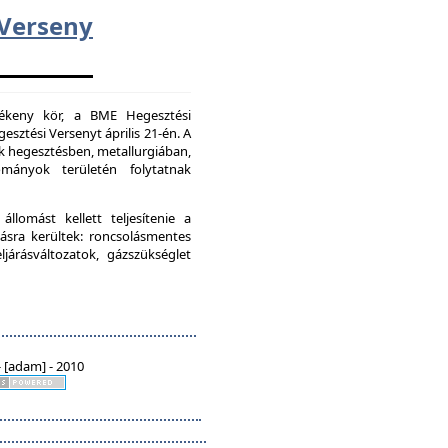
erseny
vékeny kör, a BME Hegesztési
esztési Versenyt április 21-én. A
k hegesztésben, metallurgiában,
mányok területén folytatnak
lomást kellett teljesítenie a
ásra kerültek: roncsolásmentes
járásváltozatok, gázszükséglet
 [adam] - 2010