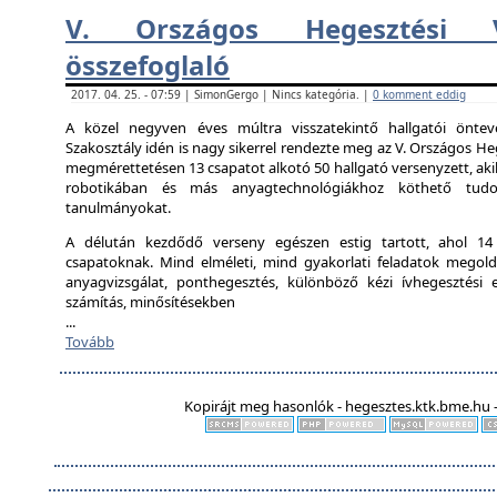
V. Országos Hegesztési V
összefoglaló
2017. 04. 25. - 07:59 | SimonGergo | Nincs kategória. |
0 komment eddig
A közel negyven éves múltra visszatekintő hallgatói önte
Szakosztály idén is nagy sikerrel rendezte meg az V. Országos Heg
megmérettetésen 13 csapatot alkotó 50 hallgató versenyzett, aki
robotikában és más anyagtechnológiákhoz köthető tudo
tanulmányokat.
A délután kezdődő verseny egészen estig tartott, ahol 14 ál
csapatoknak. Mind elméleti, mind gyakorlati feladatok megold
anyagvizsgálat, ponthegesztés, különböző kézi ívhegesztési el
számítás, minősítésekben
...
Tovább
Kopirájt meg hasonlók - hegesztes.ktk.bme.hu -