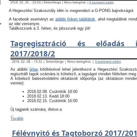
2018. 02. 20. - 22:03 | SimonGergo | Nincs kategória. |
0 komment eddig
A Hegesztési Szakosztály idén is megrendezi a G-PONG bajnokságot.
A facebook eseményt az
alábbi linken találjátok
, ahol megtaláltok mind
az idei versenyre.
Találkozzunk a 3. héten, és játsszunk egy jót!
Tagregisztráció és előadás i
2017/2018/2
2018. 02. 08. - 15:32 | SimonGergo | Nincs kategória. |
0 komment eddig
Az alábbi
űrlap
kitöltésével lehet jelentkezni a Hegesztési Szakoszt
regisztrált tagok számára is kötelező, a tagságot minden félévben meg k
​A kötelező balesetvédelmi oktatások időpontja (az oktatáson minde
vennie):
​2018.02.08. Csütrötök 18:00
2018.02.13. Kedd 18:00
2018.02.15. Csütörtök 16:00
Új tagjaink számára, illetve a
...
Tovább
Félévnyitó és Tagtoborzó 2017/20