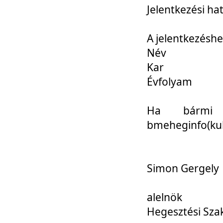
Jelentkezési ha
A jelentkezéshe
Név
Kar
Évfolyam
Ha bármi 
bmeheginfo(kuk
Simon Gergely
alelnök
Hegesztési Sza