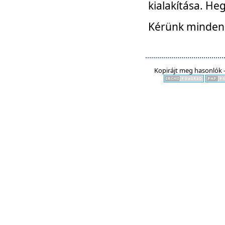
kialakítása. He
Kérünk mindenki
Kopirájt meg hasonlók -