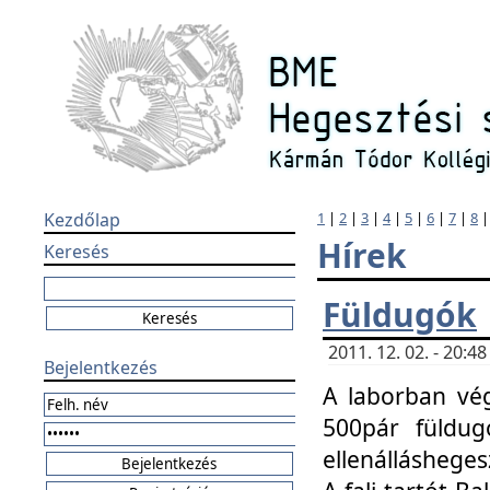
Kezdőlap
1
|
2
|
3
|
4
|
5
|
6
|
7
|
8
Hírek
Keresés
Füldugók
2011. 12. 02. - 20:
Bejelentkezés
A laborban vég
500pár füldugó
ellenállásheges