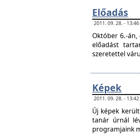
Előadás
2011. 09. 28. - 13:
Október 6.-án,
előadást tart
szeretettel vá
Képek
2011. 09. 28. - 13:
Új képek kerülte
tanár úrnál lé
programjaink m