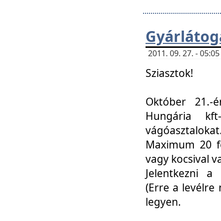
Gyárlátoga
2011. 09. 27. - 05:
Sziasztok!
Október 21.-é
Hungária kf
vágóasztalokat
Maximum 20 fő
vagy kocsival 
Jelentkezni a 
(Erre a levélre 
legyen.