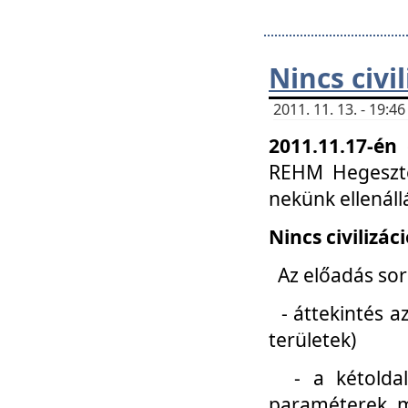
Nincs civi
2011. 11. 13. - 19:
2011.11.17-én
REHM Hegeszté
nekünk ellenál
Nincs civilizác
Az előadás sorá
- áttekintés az
területek)
- a kétoldali 
paraméterek, m