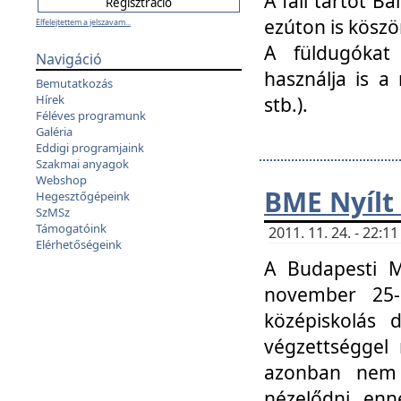
A fali tartót B
ezúton is köszö
Elfelejtettem a jelszavam...
A füldugókat
Navigáció
használja is a 
Bemutatkozás
Hírek
stb.).
Féléves programunk
Galéria
Eddigi programjaink
Szakmai anyagok
Webshop
BME Nyílt
Hegesztőgépeink
SzMSz
Támogatóink
2011. 11. 24. - 22:
Elérhetőségeink
A Budapesti 
november 25-
középiskolás d
végzettséggel
azonban nem 
nézelődni, enn