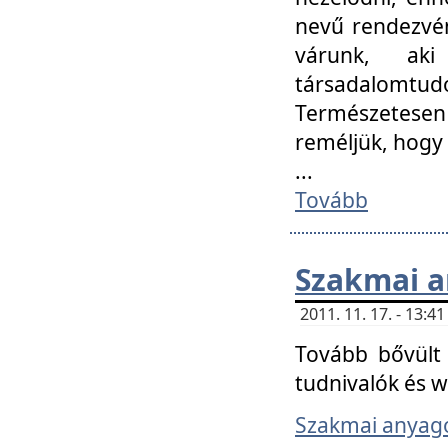
nevű rendezvén
várunk, aki
társadalomtud
Természetesen
reméljük, hogy
...
Tovább
Szakmai 
2011. 11. 17. - 13:
Tovább bővült 
tudnivalók és 
Szakmai anyag