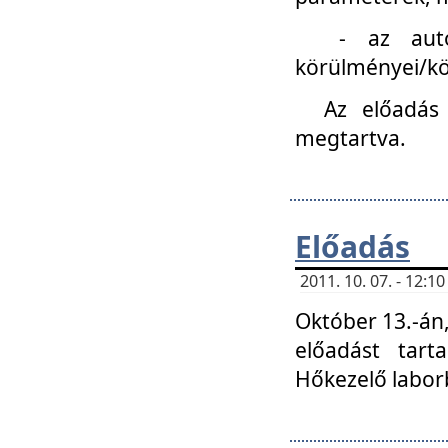
- az autóipa
körülményei/k
Az előadás
megtartva.
Előadás
2011. 10. 07. - 12:
Október 13.-án,
előadást tar
Hőkezelő labor