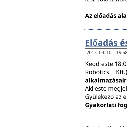
Az előadás ala
Előadás é
2013. 03. 10. - 19
Kedd este 18:0
Robotics Kf
alkalmazásairó
Aki este megjel
Gyülekező az e
Gyakorlati fo