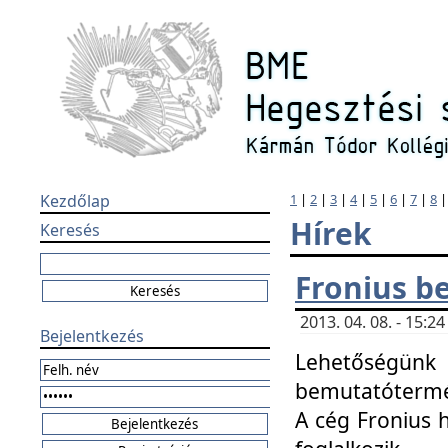
Kezdőlap
1
|
2
|
3
|
4
|
5
|
6
|
7
|
8
Hírek
Keresés
Fronius b
2013. 04. 08. - 15:
Bejelentkezés
Lehetőségünk 
bemutatótermét
A cég Fronius 