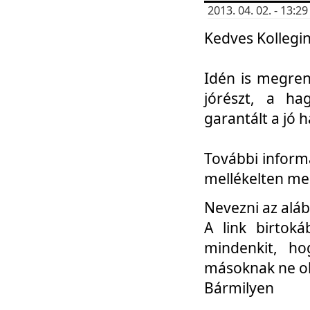
2013. 04. 02. - 13:
Kedves Kollegin
Idén is megren
jórészt, a ha
garantált a jó 
További informá
mellékelten me
Nevezni az aláb
A link birtoká
mindenkit, h
másoknak ne ok
Bármilyen
...