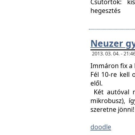
Csütörtök: ki
hegesztés
Neuzer gy
2013. 03. 04. - 21
Immáron fix a 
Fél 10-re kell
elől.
Két autóval 
mikrobusz), í
szeretne jönni!
doodle