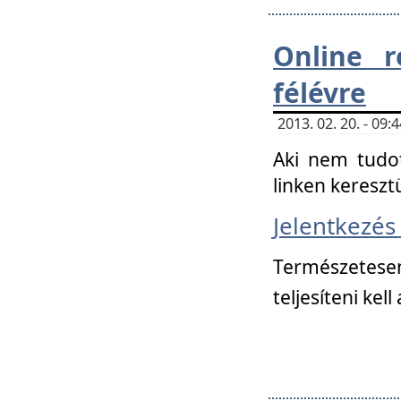
Online r
félévre
2013. 02. 20. - 09
Aki nem tudot
linken kereszt
Jelentkezé
Természetese
teljesíteni kell