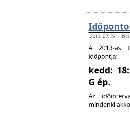
Időponto
2013. 02. 22. - 09
A 2013-as ta
időpontja:
kedd: 18:
G ép.
Az időinter
mindenki akko