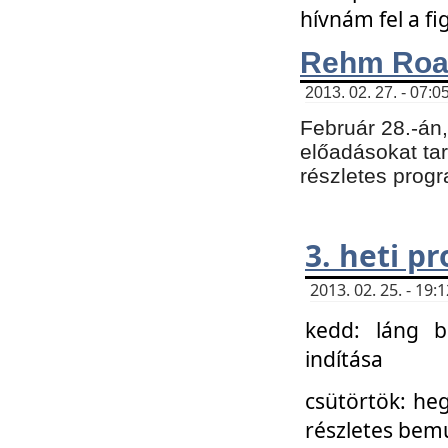
hívnám fel a f
Rehm Roa
2013. 02. 27. - 07:0
Február 28.-án
előadásokat tar
részletes prog
3. heti p
2013. 02. 25. - 19
kedd: láng b
indítása
csütörtök: he
részletes bemu