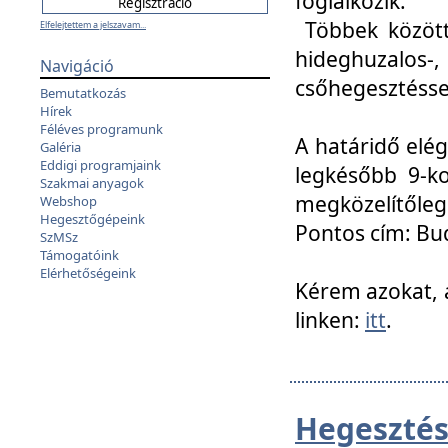
foglalkozik.
Többek között
Elfelejtettem a jelszavam...
hideghuzalo
Navigáció
csőhegesztéssel
Bemutatkozás
Hírek
Féléves programunk
A határidő elég
Galéria
Eddigi programjaink
legkésőbb 9-ko
Szakmai anyagok
megközelítőleg
Webshop
Hegesztőgépeink
Pontos cím: Bud
SzMSz
Támogatóink
Elérhetőségeink
Kérem azokat, a
linken:
itt
.
Hegesztés