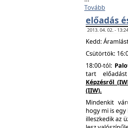
Tovább
előadás é
2013. 04. 02. - 13
Kedd: Áramlást
Csütörtök: 16:
18:00-tól:
Palo
tart előadá
Képzésről (IW
(IIW).
Mindenkit vá
hogy mi is egy
illeszkedik az
lesz valószínűl