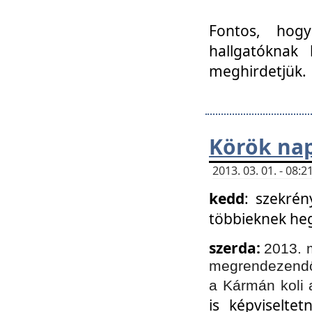
Fontos, hogy
hallgatóknak
meghirdetjük.
Körök nap
2013. 03. 01. - 08
kedd
: szekrén
többieknek he
szerda:
2013. 
megrendezendő 
a Kármán koli 
is képviselte