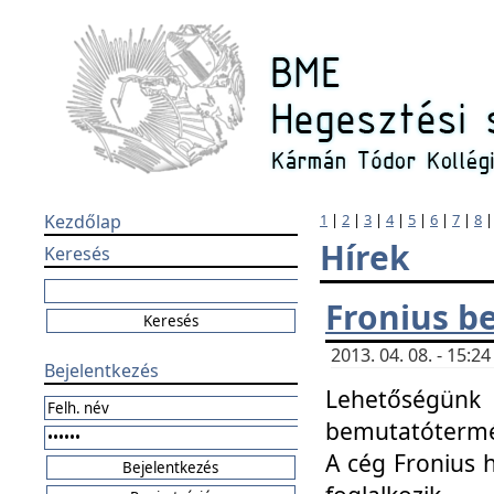
Kezdőlap
1
|
2
|
3
|
4
|
5
|
6
|
7
|
8
Hírek
Keresés
Fronius b
2013. 04. 08. - 15:
Bejelentkezés
Lehetőségünk 
bemutatótermét
A cég Fronius 