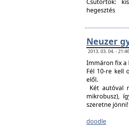
Csütörtök: ki
hegesztés
Neuzer gy
2013. 03. 04. - 21
Immáron fix a 
Fél 10-re kell
elől.
Két autóval 
mikrobusz), í
szeretne jönni!
doodle