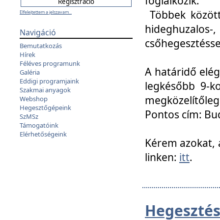
foglalkozik.
Többek között
Elfelejtettem a jelszavam...
hideghuzalo
Navigáció
csőhegesztéssel
Bemutatkozás
Hírek
Féléves programunk
A határidő elég
Galéria
Eddigi programjaink
legkésőbb 9-ko
Szakmai anyagok
megközelítőleg
Webshop
Hegesztőgépeink
Pontos cím: Bud
SzMSz
Támogatóink
Elérhetőségeink
Kérem azokat, a
linken:
itt
.
Hegesztés