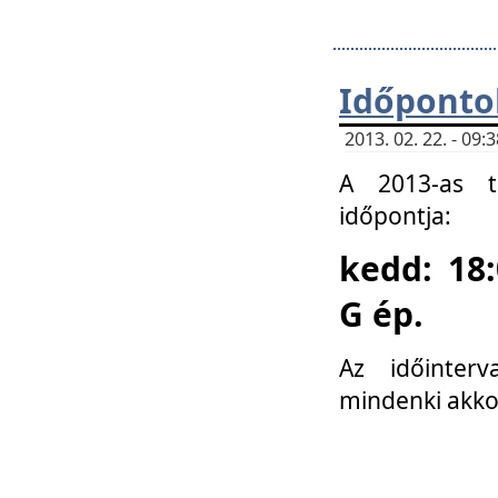
Időponto
2013. 02. 22. - 09
A 2013-as ta
időpontja:
kedd: 18:
G ép.
Az időinter
mindenki akko