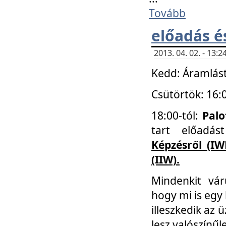
Tovább
előadás é
2013. 04. 02. - 13
Kedd: Áramlást
Csütörtök: 16:
18:00-tól:
Palo
tart előadá
Képzésről (IW
(IIW).
Mindenkit vá
hogy mi is egy
illeszkedik az
lesz valószínűl