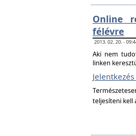
Online r
félévre
2013. 02. 20. - 09
Aki nem tudot
linken kereszt
Jelentkezé
Természetese
teljesíteni kell