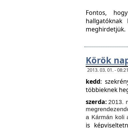
Fontos, hogy
hallgatóknak
meghirdetjük.
Körök nap
2013. 03. 01. - 08
kedd
: szekrén
többieknek he
szerda:
2013. 
megrendezendő 
a Kármán koli 
is képviselte