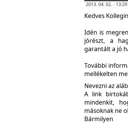
2013. 04. 02. - 13:
Kedves Kollegin
Idén is megren
jórészt, a ha
garantált a jó 
További informá
mellékelten me
Nevezni az aláb
A link birtoká
mindenkit, h
másoknak ne ok
Bármilyen
...