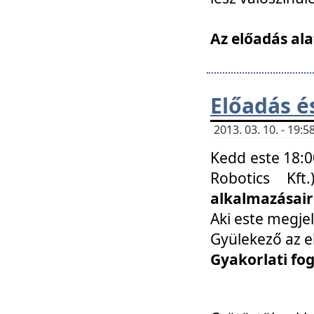
Az előadás ala
Előadás é
2013. 03. 10. - 19
Kedd este 18:0
Robotics Kf
alkalmazásairó
Aki este megjel
Gyülekező az e
Gyakorlati fo