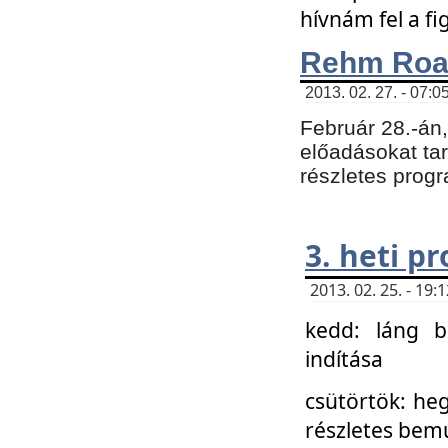
hívnám fel a f
Rehm Roa
2013. 02. 27. - 07:0
Február 28.-án
előadásokat tar
részletes prog
3. heti p
2013. 02. 25. - 19
kedd: láng b
indítása
csütörtök: he
részletes bemu