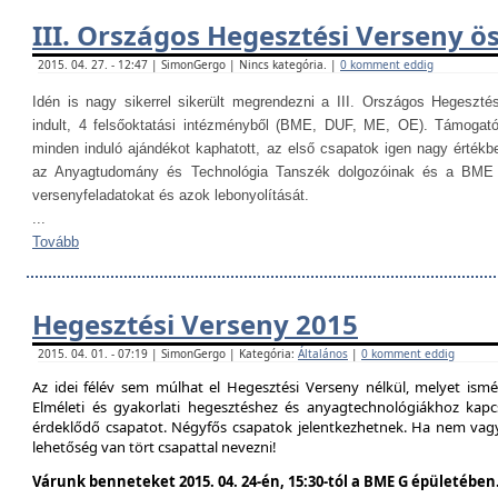
III. Országos Hegesztési Verseny ö
2015. 04. 27. - 12:47 | SimonGergo | Nincs kategória. |
0 komment eddig
Idén is nagy sikerrel sikerült megrendezni a III. Országos Hegesztés
indult, 4 felsőoktatási intézményből (BME, DUF, ME, OE). Támogat
minden induló ajándékot kaphatott, az első csapatok igen nagy értékb
az Anyagtudomány és Technológia Tanszék dolgozóinak és a BME H
versenyfeladatokat és azok lebonyolítását.
...
Tovább
Hegesztési Verseny 2015
2015. 04. 01. - 07:19 | SimonGergo | Kategória:
Általános
|
0 komment eddig
Az idei félév sem múlhat el Hegesztési Verseny nélkül, melyet is
Elméleti és gyakorlati hegesztéshez és anyagtechnológiákhoz kap
érdeklődő csapatot. Négyfős csapatok jelentkezhetnek. Ha nem vag
lehetőség van tört csapattal nevezni!
Várunk benneteket 2015. 04. 24-én, 15:30-tól a BME G épületében