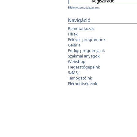
Elfelejtettem a jelszavam...
Navigáció
Bemutatkozás
Hírek
Féléves programunk
Galéria
Eddigi programjaink
Szakmai anyagok
Webshop
Hegesztőgépeink
SzMSz
Támogatóink
Elérhetőségeink