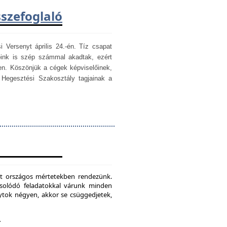
sszefoglaló
i Versenyt április 24.-én. Tíz csapat
óink is szép számmal akadtak, ezért
en. Köszönjük a cégek képviselőinek,
egesztési Szakosztály tagjainak a
mét országos mértetekben rendezünk.
csolódó feladatokkal várunk minden
ytok négyen, akkor se csüggedjetek,
.