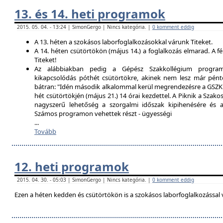
13. és 14. heti programok
2015. 05. 04. - 13:24 | SimonGergo | Nincs kategória. |
0 komment eddig
A 13. héten a szokásos laborfoglalkozásokkal várunk Titeket.
A 14. héten csütörtökön (május 14.) a foglalkozás elmarad. A f
Titeket!
Az alábbiakban pedig a Gépész Szakkollégium programfe
kikapcsolódás póthét csütörtökre, akinek nem lesz már pént
bátran: "Idén második alkalommal kerül megrendezésre a GSZK 
hét csütörtökjén (május 21.) 14 órai kezdettel. A Piknik a Szako
nagyszerű lehetőség a szorgalmi időszak kipihenésére és a 
Számos programon vehettek részt - ügyességi
...
Tovább
12. heti programok
2015. 04. 30. - 05:03 | SimonGergo | Nincs kategória. |
0 komment eddig
Ezen a héten kedden és csütörtökön is a szokásos laborfoglalkozással 