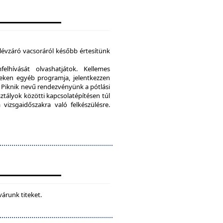
élévzáró vacsoráról később értesítünk
lhívását olvashatjátok. Kellemes
eken egyéb programja, jelentkezzen
Piknik nevű rendezvényünk a pótlási
sztályok közötti kapcsolatépítésen túl
vizsgaidőszakra való felkészülésre.
várunk titeket.