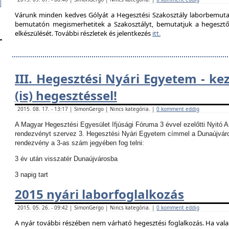
Várunk minden kedves Gólyát a Hegesztési Szakosztály laborbemutató
bemutatón megismerhetitek a Szakosztályt, bemutatjuk a hegesztő la
elkészülését. További részletek és jelentkezés
itt.
III. Hegesztési Nyári Egyetem - ke
(is) hegesztéssel!
2015. 08. 17. - 13:17 | SimonGergo | Nincs kategória. |
0 komment eddig
A Magyar Hegesztési Egyesület Ifjúsági Fóruma 3 évvel ezelőtti Nyitó 
rendezvényt szervez 3. Hegesztési Nyári Egyetem címmel a Dunaújvár
rendezvény a 3-as szám jegyében fog telni:
3 év után visszatér Dunaújvárosba
3 napig tart
2015 nyári laborfoglalkozás
2015. 05. 26. - 09:42 | SimonGergo | Nincs kategória. |
0 komment eddig
A nyár további részében nem várható hegesztési foglalkozás.
Ha vala