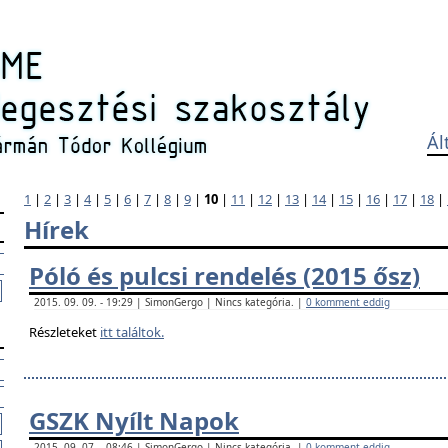
Ál
1
|
2
|
3
|
4
|
5
|
6
|
7
|
8
|
9
|
10
|
11
|
12
|
13
|
14
|
15
|
16
|
17
|
18
|
Hírek
Póló és pulcsi rendelés (2015 ősz)
2015. 09. 09. - 19:29 | SimonGergo | Nincs kategória. |
0 komment eddig
Részleteket
itt találtok.
GSZK Nyílt Napok
2015. 09. 07. - 08:46 | SimonGergo | Nincs kategória. |
0 komment eddig