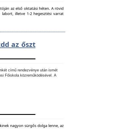
ján az első oktatási héten. A rövid
bort, illetve 1-2 hegesztési varrat
zdd az őszt
Ankét című rendezvénye után ismét
osi Főiskola közreműködésével.
A
kinek nagyon sürgős dolga lenne, az