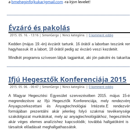
a
bmeheginfo(kukac)gmail.com
-ra írjon levelet!
Évzáró és pakolás
2015. 05. 16. - 13:16 | SimonGergo | Nincs kategória. |
0 komment eddig
Kedden (május 19.-én) évzárót tartunk. 16 órától a laborban teszünk re
hagyhassuk itt a labort, 18 órától pedig az évzáró veszi kezdetét.
Mindkét programra szívesen látjuk tagjainkat, aki jön pakolni és takarítan
Ifjú Hegesztők Konferenciája 2015
2015. 05. 06. - 06:47 | SimonGergo | Nincs kategória. |
0 komment eddig
A Magyar Hegesztési Egyesület szervezésében 2015. május 15-é
megrendezésre az Ifjú Hegesztők Konferenciája, mely rendezvé
Anyagszerkezettani és Anyagtechnológiai Intézete.
E rendezvé
formájában prezentálni akár jelenleg folyó szakmai tevékenység
szakdolgozat munkátokat, mely az anyagtechnológiákhoz, hegesztéshe
akár véges elemes analízishez kapcsolódik; továbbá hallgatóként i
társaitok előadásait meghallgathassátok.