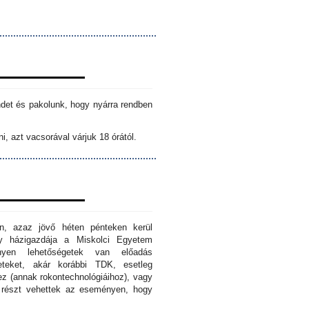
ndet és pakolunk, hogy nyárra rendben
i, azt vacsorával várjuk 18 órától.
n, azaz jövő héten pénteken kerül
ny házigazdája a Miskolci Egyetem
nyen lehetőségetek van előadás
eteket, akár korábbi TDK, esetleg
z (annak rokontechnológiáihoz), vagy
s részt vehettek az eseményen, hogy