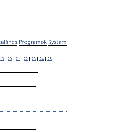
talános
Programok
System
19
|
20
|
21
|
22
|
23
|
24
|
25