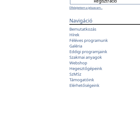
Elfelejtettem a jelszavam...
Navigáció
Bemutatkozás
Hírek
Féléves programunk
Galéria
Eddigi programjaink
Szakmai anyagok
Webshop
Hegesztőgépeink
SzMSz
Támogatóink
Elérhetőségeink