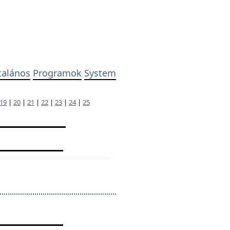
talános
Programok
System
19
|
20
|
21
|
22
|
23
|
24
|
25