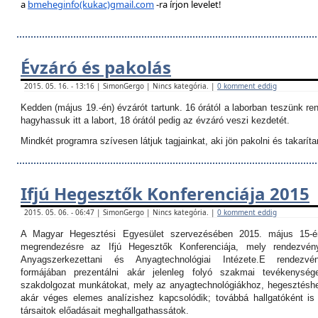
a
bmeheginfo(kukac)gmail.com
-ra írjon levelet!
Évzáró és pakolás
2015. 05. 16. - 13:16 | SimonGergo | Nincs kategória. |
0 komment eddig
Kedden (május 19.-én) évzárót tartunk. 16 órától a laborban teszünk re
hagyhassuk itt a labort, 18 órától pedig az évzáró veszi kezdetét.
Mindkét programra szívesen látjuk tagjainkat, aki jön pakolni és takarítan
Ifjú Hegesztők Konferenciája 2015
2015. 05. 06. - 06:47 | SimonGergo | Nincs kategória. |
0 komment eddig
A Magyar Hegesztési Egyesület szervezésében 2015. május 15-é
megrendezésre az Ifjú Hegesztők Konferenciája, mely rendezvé
Anyagszerkezettani és Anyagtechnológiai Intézete.
E rendezvé
formájában prezentálni akár jelenleg folyó szakmai tevékenység
szakdolgozat munkátokat, mely az anyagtechnológiákhoz, hegesztéshe
akár véges elemes analízishez kapcsolódik; továbbá hallgatóként i
társaitok előadásait meghallgathassátok.