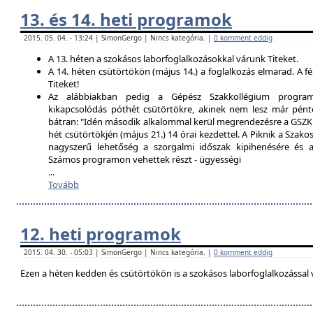
13. és 14. heti programok
2015. 05. 04. - 13:24 | SimonGergo | Nincs kategória. |
0 komment eddig
A 13. héten a szokásos laborfoglalkozásokkal várunk Titeket.
A 14. héten csütörtökön (május 14.) a foglalkozás elmarad. A f
Titeket!
Az alábbiakban pedig a Gépész Szakkollégium programfe
kikapcsolódás póthét csütörtökre, akinek nem lesz már pént
bátran: "Idén második alkalommal kerül megrendezésre a GSZK 
hét csütörtökjén (május 21.) 14 órai kezdettel. A Piknik a Szako
nagyszerű lehetőség a szorgalmi időszak kipihenésére és a 
Számos programon vehettek részt - ügyességi
...
Tovább
12. heti programok
2015. 04. 30. - 05:03 | SimonGergo | Nincs kategória. |
0 komment eddig
Ezen a héten kedden és csütörtökön is a szokásos laborfoglalkozással 