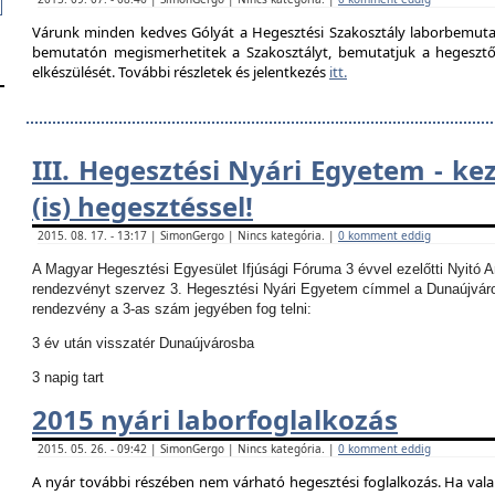
Várunk minden kedves Gólyát a Hegesztési Szakosztály laborbemutató
bemutatón megismerhetitek a Szakosztályt, bemutatjuk a hegesztő la
elkészülését. További részletek és jelentkezés
itt.
III. Hegesztési Nyári Egyetem - ke
(is) hegesztéssel!
2015. 08. 17. - 13:17 | SimonGergo | Nincs kategória. |
0 komment eddig
A Magyar Hegesztési Egyesület Ifjúsági Fóruma 3 évvel ezelőtti Nyitó 
rendezvényt szervez 3. Hegesztési Nyári Egyetem címmel a Dunaújvár
rendezvény a 3-as szám jegyében fog telni:
3 év után visszatér Dunaújvárosba
3 napig tart
2015 nyári laborfoglalkozás
2015. 05. 26. - 09:42 | SimonGergo | Nincs kategória. |
0 komment eddig
A nyár további részében nem várható hegesztési foglalkozás.
Ha vala