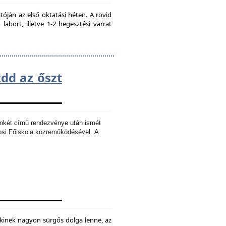
ján az első oktatási héten. A rövid
bort, illetve 1-2 hegesztési varrat
zdd az őszt
Ankét című rendezvénye után ismét
osi Főiskola közreműködésével.
A
kinek nagyon sürgős dolga lenne, az