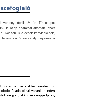
sszefoglaló
i Versenyt április 24.-én. Tíz csapat
óink is szép számmal akadtak, ezért
en. Köszönjük a cégek képviselőinek,
egesztési Szakosztály tagjainak a
mét országos mértetekben rendezünk.
csolódó feladatokkal várunk minden
ytok négyen, akkor se csüggedjetek,
.