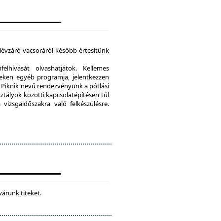
élévzáró vacsoráról később értesítünk
lhívását olvashatjátok. Kellemes
eken egyéb programja, jelentkezzen
Piknik nevű rendezvényünk a pótlási
sztályok közötti kapcsolatépítésen túl
vizsgaidőszakra való felkészülésre.
várunk titeket.