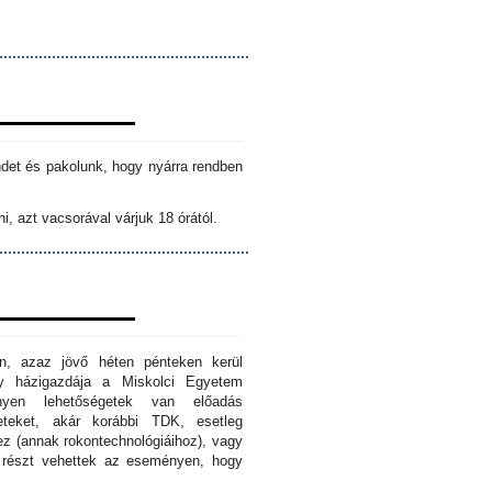
ndet és pakolunk, hogy nyárra rendben
i, azt vacsorával várjuk 18 órától.
n, azaz jövő héten pénteken kerül
ny házigazdája a Miskolci Egyetem
nyen lehetőségetek van előadás
eteket, akár korábbi TDK, esetleg
z (annak rokontechnológiáihoz), vagy
s részt vehettek az eseményen, hogy