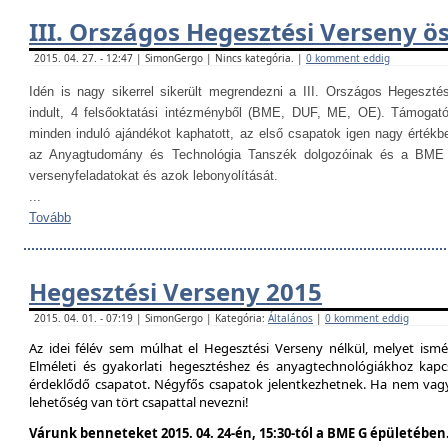
III. Országos Hegesztési Verseny ö
2015. 04. 27. - 12:47 | SimonGergo | Nincs kategória. |
0 komment eddig
Idén is nagy sikerrel sikerült megrendezni a III. Országos Hegesztés
indult, 4 felsőoktatási intézményből (BME, DUF, ME, OE). Támogat
minden induló ajándékot kaphatott, az első csapatok igen nagy értékb
az Anyagtudomány és Technológia Tanszék dolgozóinak és a BME H
versenyfeladatokat és azok lebonyolítását.
...
Tovább
Hegesztési Verseny 2015
2015. 04. 01. - 07:19 | SimonGergo | Kategória:
Általános
|
0 komment eddig
Az idei félév sem múlhat el Hegesztési Verseny nélkül, melyet is
Elméleti és gyakorlati hegesztéshez és anyagtechnológiákhoz kap
érdeklődő csapatot. Négyfős csapatok jelentkezhetnek. Ha nem vag
lehetőség van tört csapattal nevezni!
Várunk benneteket 2015. 04. 24-én, 15:30-tól a BME G épületében