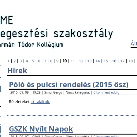
Ál
1
|
2
|
3
|
4
|
5
|
6
|
7
|
8
|
9
|
10
|
11
|
12
|
13
|
14
|
15
|
16
|
17
|
18
|
Hírek
Póló és pulcsi rendelés (2015 ősz)
2015. 09. 09. - 19:29 | SimonGergo | Nincs kategória. |
0 komment eddig
Részleteket
itt találtok.
GSZK Nyílt Napok
2015. 09. 07. - 08:46 | SimonGergo | Nincs kategória. |
0 komment eddig