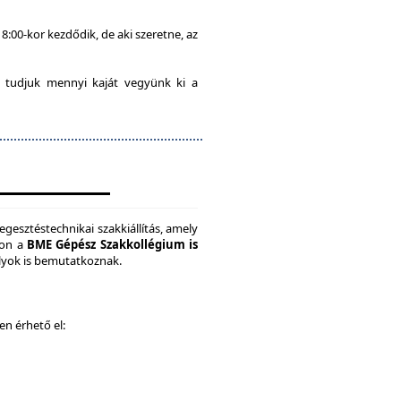
8:00-kor kezdődik, de aki szeretne, az
 tudjuk mennyi kaját vegyünk ki a
gesztéstechnikai szakkiállítás, amely
son a
BME Gépész Szakkollégium is
ályok is bemutatkoznak.
ken érhető el: