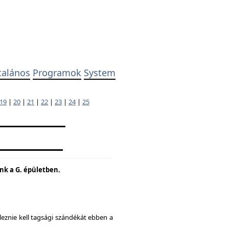
talános
Programok
System
19
|
20
|
21
|
22
|
23
|
24
|
25
unk a G. épületben.
eznie kell tagsági szándékát ebben a