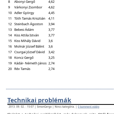
8
Abonyi Gergő
4,62
9
Várkonyi Zsombor
4,62
10
Adler György
4,45
11
Tóth Tamás Krisztián
4,11
12
Steinbach Ágoston
3,94
13
Bebesi Ádám
3,77
14
Kiss Attila István
3,77
15
Kiss Mihály Dávid
3,6
16
Molnár József Bálint
3,6
17
Csurgai József Dávid
3,42
18
Koncz Gergő
3,25
19
Kádár- Németh János
2,74
20
Rév Tamás
2,74
Technikai problémák
2013. 09. 02. - 15:07 | SimonGergo | Nincs kategória. |
0 komment eddig