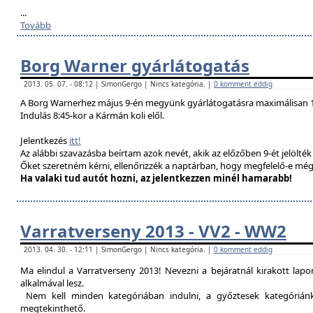
...
Tovább
Borg Warner gyárlátogatás
2013. 05. 07. - 08:12 | SimonGergo | Nincs kategória. |
0 komment eddig
A Borg Warnerhez május 9-én megyünk gyárlátogatásra maximálisan 1
Indulás 8:45-kor a Kármán koli elől.
Jelentkezés
itt!
Az alábbi szavazásba beírtam azok nevét, akik az előzőben 9-ét jelölté
Őket szeretném kérni, ellenőrizzék a naptárban, hogy megfelelő-e még
Ha valaki tud autót hozni, az jelentkezzen minél hamarabb!
Varratverseny 2013 - VV2 - WW2
2013. 04. 30. - 12:11 | SimonGergo | Nincs kategória. |
0 komment eddig
Ma elindul a Varratverseny 2013! Nevezni a bejáratnál kirakott lap
alkalmával lesz.
Nem kell minden kategóriában indulni, a győztesek kategóriánké
megtekinthető.