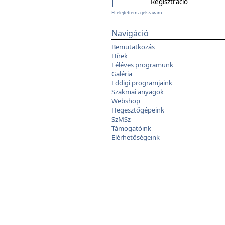
Elfelejtettem a jelszavam...
Navigáció
Bemutatkozás
Hírek
Féléves programunk
Galéria
Eddigi programjaink
Szakmai anyagok
Webshop
Hegesztőgépeink
SzMSz
Támogatóink
Elérhetőségeink