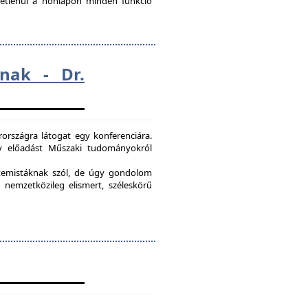
ggetlenül a honlapon minden funkció
nak - Dr.
országra látogat egy konferenciára.
egy előadást Műszaki tudományokról
etemistáknak szól, de úgy gondolom
 nemzetközileg elismert, széleskörű