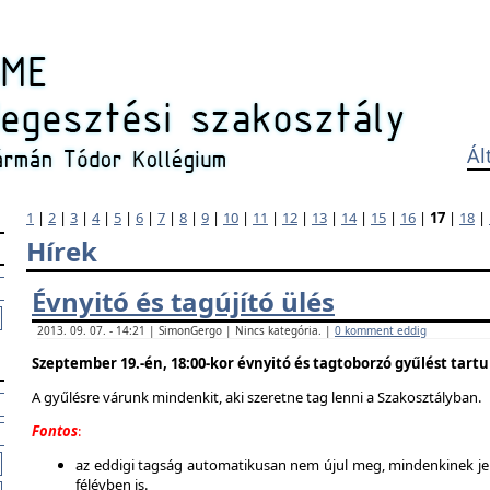
Ál
1
|
2
|
3
|
4
|
5
|
6
|
7
|
8
|
9
|
10
|
11
|
12
|
13
|
14
|
15
|
16
|
17
|
18
|
Hírek
Évnyitó és tagújító ülés
2013. 09. 07. - 14:21 | SimonGergo | Nincs kategória. |
0 komment eddig
Szeptember 19.-én, 18:00-kor évnyitó és tagtoborzó gyűlést tart
A gyűlésre várunk mindenkit, aki szeretne tag lenni a Szakosztályban.
Fontos
:
az eddigi tagság automatikusan nem újul meg, mindenkinek jel
félévben is.