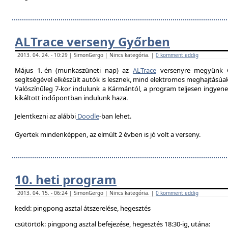
ALTrace verseny Győrben
2013. 04. 24. - 10:29 | SimonGergo | Nincs kategória. |
0 komment eddig
Május 1.-én (munkaszüneti nap) az
ALTrace
versenyre megyünk G
segítségével elkészült autók is lesznek, mind elektromos meghajtású
Valószínűleg 7-k
or indulunk a Kármántól, a program teljesen ingyenes
kikáltott indőpontban indulunk haza.
Jelentkezni az alábbi
Doodle
-ban lehet.
Gyertek mindenképpen, az elmúlt 2 évben is jó volt a verseny.
10. heti program
2013. 04. 15. - 06:24 | SimonGergo | Nincs kategória. |
0 komment eddig
kedd: pingpong asztal átszerelése, hegesztés
csütörtök: pingpong asztal befejezése, hegesztés 18:30-ig, utána: