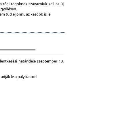
 a régi tagoknak szavazniuk kell az új
a gyűlésen.
em tud eljönni, az később is le
lentkezési határideje szeptember 13.
dják le a pályázatot!