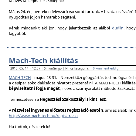
Kedves Kolleginák és Kollégák!
Május 24.-én, pénteken félévzáró vacsorát tartunk. A hivatalos évzáró 1
nyugodtan jöjjön hamarabb segíteni.
Kérek mindenkit aki jön, hogy jelentkezzék az alábbi
dudlin
, hogy
fagyóból.
Mach-Tech kiállítás
2013. 05. 14. - 12:37 | SimonGergo | Nincs kategória. |
0 komment eddig
MACH-TECH
-
május 28-31.
- Nemzetközi gépgyártás-technológiai és he
a gépipar sokoldalúságát hivatott prezentál
ni.
A MACH-TECH kiállítá
képviseltetni fogja magát
, illetve a szárnyai alatt működő Szakoszt
Természetesen a
Hegesztési Szakosztály is kint lesz
.
A
részvétel ingyenes előzetes regisztáció esetén
, ami az alábbi lin
http://www.mach-tech.hu/regisztracio
Ha tudtok, nézzetek ki!