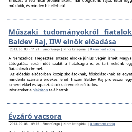
Elnézést a technikai problémákért, már dolgozunk rajta. Ettől fü
működik, és minden hír elérhető.
Műszaki tudományokról fiatalok
Baldev Raj, IIW elnök előadása
2013. 06. 03. - 11:21 | SimonGergo | Nincs kategória. |
0 komment eddig
A Nemzetközi Hegesztési Intézet elnöke június végén ismét Magyar
Látogatása során időt szakít a fiatalságra is, és tart nekünk 
fiataloknak címmel.
Az előadás elsősorban középiskolásoknak, főiskolásoknak és egy
mindenki számára érdekes lehet, hiszen Baldev Raj professzor egy
ismeretekkel és tapasztalatokkal rendelkező tudós.
Részleteket a
plakáton
találhattok.
Évzáró vacsora
2013. 09. 08. - 09:15 | SimonGergo | Nincs kategória. |
0 komment eddig