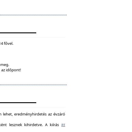
4 fővel.
k meg.
 az időpont!
on lehet, eredményhirdetés az évzáró
nt lesznek kihirdetve. A kiírás
itt