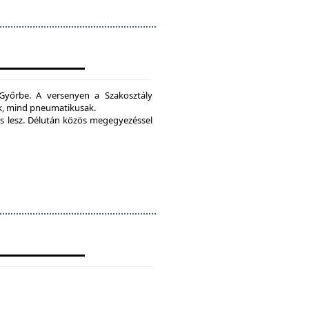
yőrbe. A versenyen a Szakosztály
ak, mind pneumatikusak.
 lesz.
Délután közös megegyezéssel