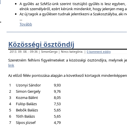
A gyűlés az SzMSz-ünk szerint tisztújító gyűlés is lesz egyben,
elnök személyéről, ezért kérünk mindenkit, hogy jelenjen meg 
Az új tagok a gyűlésen tudnak jelentkezni a Szakosztályba, aki n
...
Tovább
Közösségi ösztöndíj
2013. 09. 08. - 09:36 | SimonGergo | Nincs kategória. |
0 komment eddig
Szeretném felhívni figyelmeteket a közösségi ösztöndíjra, melynek je
link
Az előző félév pontozása alapján a következő körtagok mindenképpen a
1
Uzonyi Sándor
9,93
2
Simon Gergely
9,76
3
Kozma Bálint
8,05
4
Fülöp Balázs
7,53
5
Bebők Balázs
5,65
6
Tóth Balázs
5,65
7
Sípos józsef
4,79