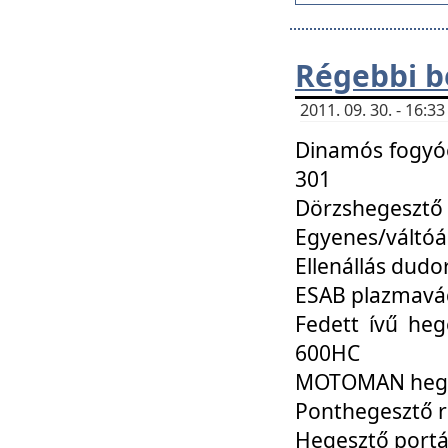
Régebbi b
2011. 09. 30. - 16:
Dinamós fogyó
301
Dörzshegesztő
Egyenes/váltó
Ellenállás dud
ESAB plazmavá
Fedett ívű heg
600HC
MOTOMAN hege
Ponthegesztő 
Hegesztő portá