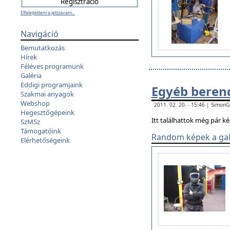
Elfelejtettem a jelszavam...
Navigáció
Bemutatkozás
Hírek
Féléves programunk
Galéria
Eddigi programjaink
Egyéb beren
Szakmai anyagok
Webshop
2011. 02. 20. - 15:46 | Simon
Hegesztőgépeink
Itt találhattok még pár k
SzMSz
Támogatóink
Random képek a gal
Elérhetőségeink