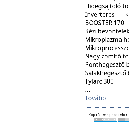
Hidegsajtoló t
Inverteres k
BOOSTER 170
Kézi bevontele
Mikroplazma h
Mikroprocessz
Nagy zömítő t
Ponthegesztő 
Salakhegesztő
Tylarc 300
...
Tovább
Kopirájt meg hasonlók -