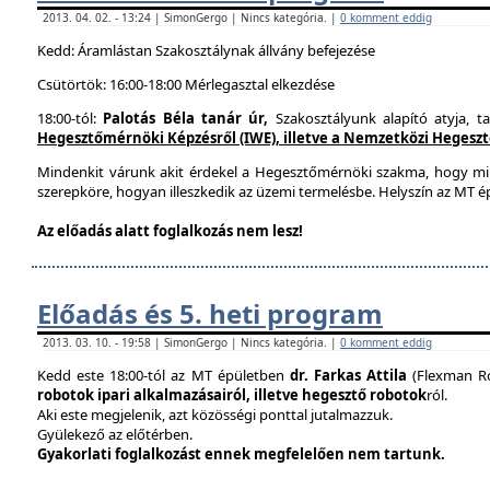
2013. 04. 02. - 13:24 | SimonGergo | Nincs kategória. |
0 komment eddig
Kedd: Áramlástan Szakosztálynak állvány befejezése
Csütörtök: 16:00-18:00 Mérlegasztal elkezdése
18:00-tól:
Palotás Béla tanár úr,
Szakosztályunk alapító atyja, t
Hegesztőmérnöki Képzésről (IWE), illetve a Nemzetközi Hegesztés
Mindenkit várunk akit érdekel a Hegesztőmérnöki szakma, hogy mi
szerepköre, hogyan illeszkedik az üzemi termelésbe. Helyszín az MT ép
Az előadás alatt foglalkozás nem lesz!
Előadás és 5. heti program
2013. 03. 10. - 19:58 | SimonGergo | Nincs kategória. |
0 komment eddig
Kedd este 18:00-tól az MT épületben
dr. Farkas Attila
(Flexman Ro
robotok ipari alkalmazásairól, illetve hegesztő robotok
ról.
Aki este megjelenik, azt közösségi ponttal jutalmazzuk.
Gyülekező az előtérben.
Gyakorlati foglalkozást ennek megfelelően nem tartunk.