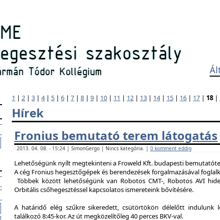
Ál
1
|
2
|
3
|
4
|
5
|
6
|
7
|
8
|
9
|
10
|
11
|
12
|
13
|
14
|
15
|
16
|
17
|
18
|
Hírek
Fronius bemutató terem látogatás
2013. 04. 08. - 15:24 | SimonGergo | Nincs kategória. |
0 komment eddig
Lehetőségünk nyílt megtekinteni a Froweld Kft. budapesti bemutatóter
A cég Fronius hegesztőgépek és berendezések forgalmazásával foglalk
Többek között lehetőségünk van Robotos CMT-, Robotos AVI hide
Orbitális csőhegesztéssel kapcsolatos ismereteink bővítésére.
A határidő elég szűkre sikeredett, csütörtökön délelőtt indulunk 
találkozó 8:45-kor. Az út megközelítőleg 40 perces BKV-val.