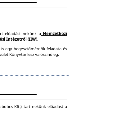
art előadást nekünk a
Nemzetközi
i Intézetről (IIW).
 is egy hegesztőmérnök feladata és
ület Könyvtár lesz valószínűleg.
botics Kft.) tart nekünk előadást a