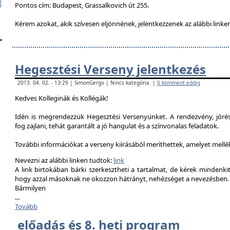
Pontos cím: Budapest, Grassalkovich út 255.
Kérem azokat, akik szívesen eljönnének, jelentkezzenek az alábbi linke
Hegesztési Verseny jelentkezés
2013. 04. 02. - 13:29 | SimonGergo | Nincs kategória. |
0 komment eddig
Kedves Kolleginák és Kollégák!
Idén is megrendezzük Hegesztési Versenyünket. A rendezvény, jór
fog zajlani, tehát garantált a jó hangulat és a színvonalas feladatok.
További információkat a verseny kiírásából meríthettek, amelyet mell
Nevezni az alábbi linken tudtok:
link
A link birtokában bárki szerkesztheti a tartalmat, de kérek mindenk
hogy azzal másoknak ne okozzon hátrányt, nehézséget a nevezésben.
Bármilyen
...
Tovább
előadás és 8. heti program