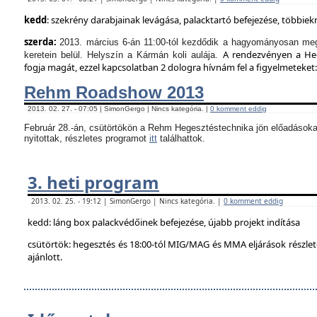
kedd
: szekrény darabjainak levágása, palacktartó befejezése, többie
szerda:
2013. március 6-án 11:00-tól kezdődik a hagyományosan meg
A rendezvényen a Hege
keretein belül. Helyszín a Kármán koli aulája.
fogja magát, ezzel kapcsolatban 2 dologra hívnám fel a figyelmeteket:
Rehm Roadshow 2013
2013. 02. 27. - 07:05 | SimonGergo | Nincs kategória. |
0 komment eddig
Február 28.-án, csütörtökön a Rehm Hegesztéstechnika jön előadásoka
nyitottak, részletes programot
itt
találhattok.
3. heti program
2013. 02. 25. - 19:12 | SimonGergo | Nincs kategória. |
0 komment eddig
kedd: láng box palackvédőinek befejezése, újabb projekt indítása
csütörtök: hegesztés és 18:00-tól MIG/MAG és MMA eljárások részle
ajánlott.