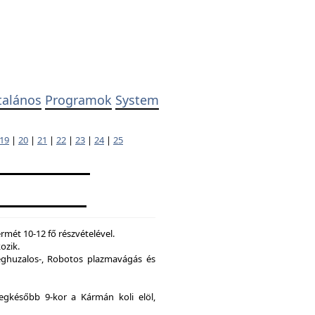
talános
Programok
System
19
|
20
|
21
|
22
|
23
|
24
|
25
mét 10-12 fő részvételével.
ozik.
ghuzalos-, Robotos plazmavágás és
legkésőbb 9-kor a Kármán koli elöl,