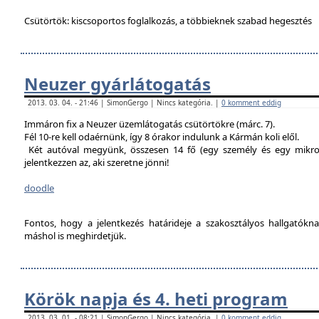
Csütörtök: kiscsoportos foglalkozás, a többieknek szabad hegesztés
Neuzer gyárlátogatás
2013. 03. 04. - 21:46 | SimonGergo | Nincs kategória. |
0 komment eddig
Immáron fix a Neuzer üzemlátogatás csütörtökre (márc. 7).
Fél 10-re kell odaérnünk, így 8 órakor indulunk a Kármán koli elől.
Két autóval megyünk, összesen 14 fő (egy személy és egy mikro
jelentkezzen az, aki szeretne jönni!
doodle
Fontos, hogy a jelentkezés határideje a szakosztályos hallgatókn
máshol is meghirdetjük.
Körök napja és 4. heti program
2013. 03. 01. - 08:21 | SimonGergo | Nincs kategória. |
0 komment eddig