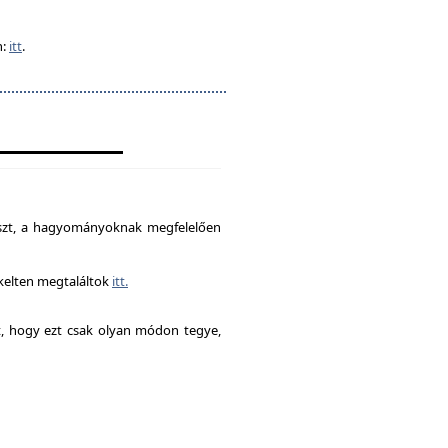
n:
itt
.
észt, a hagyományoknak megfelelően
ékelten megtaláltok
itt.
it, hogy ezt csak olyan módon tegye,