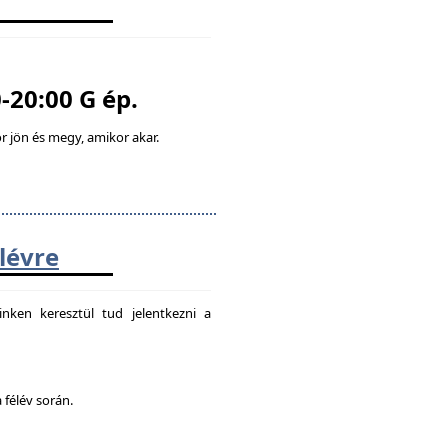
-20:00 G ép.
 jön és megy, amikor akar.
élévre
nken keresztül tud jelentkezni a
 félév során.