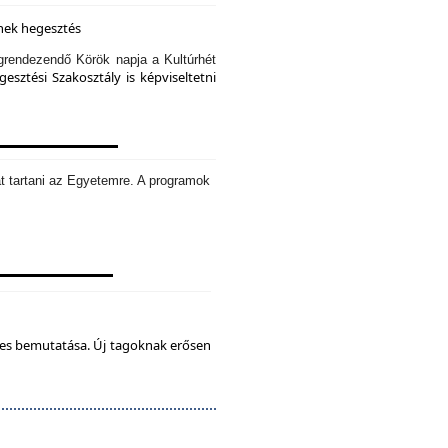
knek hegesztés
rendezendő Körök napja a Kultúrhét
sztési Szakosztály is képviseltetni
t tartani az Egyetemre. A programok
tes bemutatása. Új tagoknak erősen