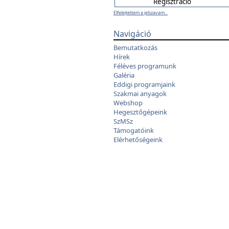
Elfelejtettem a jelszavam...
Navigáció
Bemutatkozás
Hírek
Féléves programunk
Galéria
Eddigi programjaink
Szakmai anyagok
Webshop
Hegesztőgépeink
SzMSz
Támogatóink
Elérhetőségeink