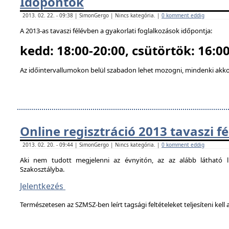
Időpontok
2013. 02. 22. - 09:38 | SimonGergo | Nincs kategória. |
0 komment eddig
A 2013-as tavaszi félévben a gyakorlati foglalkozások időpontja:
kedd: 18:00-20:00, csütörtök: 16:00
Az időintervallumokon belül szabadon lehet mozogni, mindenki akkor
Online regisztráció 2013 tavaszi f
2013. 02. 20. - 09:44 | SimonGergo | Nincs kategória. |
0 komment eddig
Aki nem tudott megjelenni az évnyitón, az az alább látható li
Szakosztályba.
Jelentkezés
Természetesen az SZMSZ-ben leírt tagsági feltételeket teljesíteni kell a