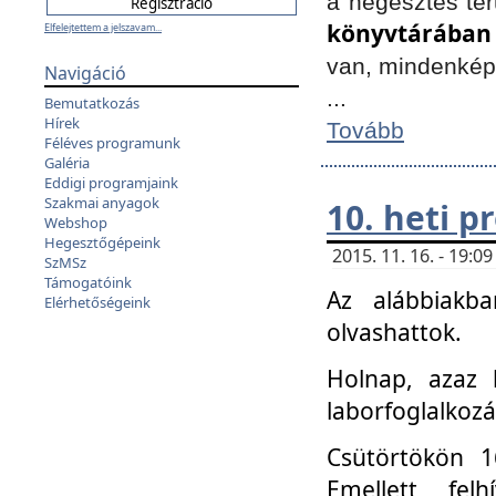
a hegesztés ter
könyvtárában
Elfelejtettem a jelszavam...
van, mindenké
Navigáció
...
Bemutatkozás
Hírek
Tovább
Féléves programunk
Galéria
Eddigi programjaink
Szakmai anyagok
10. heti 
Webshop
Hegesztőgépeink
2015. 11. 16. - 19:
SzMSz
Támogatóink
Az alábbiakb
Elérhetőségeink
olvashattok.
Holnap, azaz 
laborfoglalkozá
Csütörtökön 16
Emellett fe