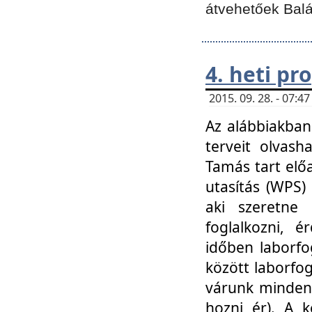
átvehetőek Balá
4. heti p
2015. 09. 28. - 07:
Az alábbiakban 
terveit olvash
Tamás tart elő
utasítás (WPS)
aki szeretne k
foglalkozni, 
időben laborfo
között laborfog
várunk mindenk
hozni ér). A 