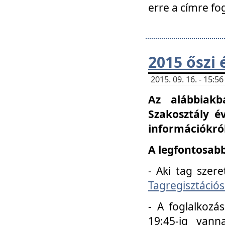
erre a címre fo
2015 őszi 
2015. 09. 16. - 15:
Az alábbiakb
Szakosztály é
információkról
A legfontosabb
- Aki tag szere
Tagregisztációs
- A foglalkozá
19:45-ig vann