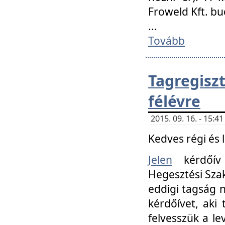
Froweld Kft. bu
...
Tovább
Tagregis
félévre
2015. 09. 16. - 15:
Kedves régi és 
Jelen
kérdőív 
Hegesztési Szak
eddigi tagság n
kérdőívet, aki
felvesszük a le