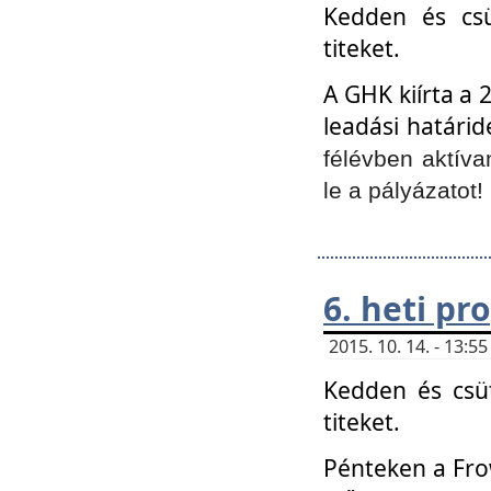
Kedden és csü
titeket.
A GHK kiírta a 
leadási határid
félévben aktíva
le a pályázatot!
6. heti p
2015. 10. 14. - 13:
Kedden és csüt
titeket.
Pénteken a Frow