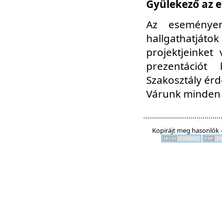
Gyülekező az e
Az eseményen
hallgathatjáto
projektjeinket
prezentációt
Szakosztály ér
Várunk minden 
Kopirájt meg hasonlók -