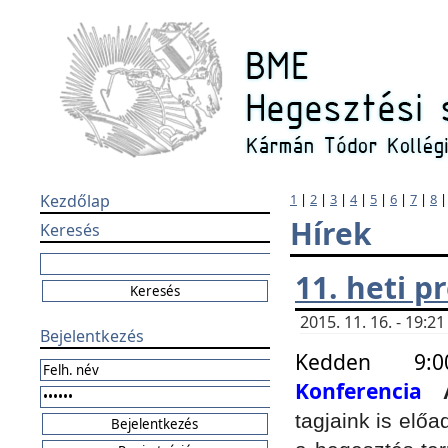
Kezdőlap
1
|
2
|
3
|
4
|
5
|
6
|
7
|
8
Hírek
Keresés
11. heti 
2015. 11. 16. - 19:
Bejelentkezés
Kedden 9:
Konferencia
tagjaink is elő