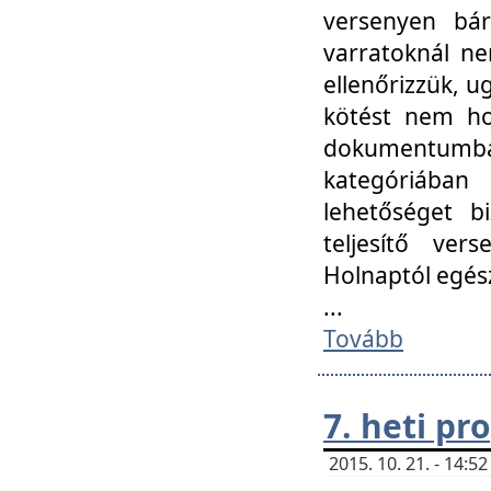
versenyen bár
varratoknál ne
ellenőrizzük, u
kötést nem hoz
dokumentumban 
kategóriába
lehetőséget bi
teljesítő ver
Holnaptól egés
...
Tovább
7. heti p
2015. 10. 21. - 14: