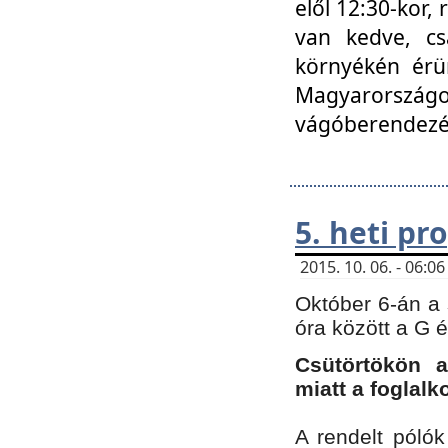
elől 12:30-kor,
van kedve, cs
környékén érün
Magyarországo
vágóberendezé
5. heti p
2015. 10. 06. - 06:
Október 6-án a 
óra között a G 
Csütörtökön a
miatt a foglal
A rendelt póló