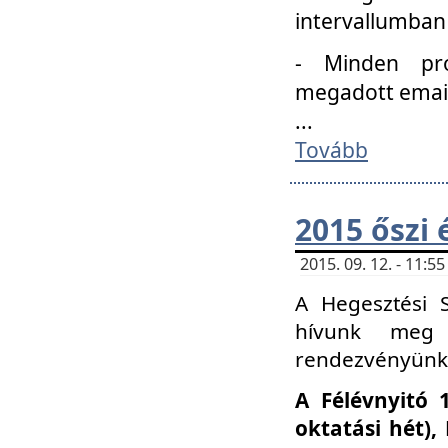
intervallumban
- Minden pro
megadott email 
...
Tovább
2015 őszi 
2015. 09. 12. - 11:
A Hegesztési S
hívunk meg 
rendezvényünk
A Félévnyitó 
oktatási hét)