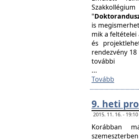
Szakkollégi
"
Doktorandusz
is megismerhet
mik a feltétele
és projektleh
rendezvény 18 
további
...
Tovább
9. heti p
2015. 11. 16. - 19:
Korábban má
szemeszterben