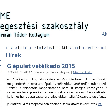
Ál
1
|
2
|
3
|
4
|
5
|
6
|
7
|
8
|
9
|
10
|
11
|
12
|
13
|
14
|
15
|
16
|
17
|
18
|
Hírek
G épület vetélkedő 2015
2015. 02. 09. - 08:17 | SimonGergo | Nincs kategória. |
0 komment eddig
Az Alakítástechnikai, Hegesztési és Orvostechnika Szakosztályok
megrendezésre kerül a G épület vetélkedő. A vetélkedőn különböző 
Titeket. A feladatok megoldásához nem szükséges komolyabb is
versenyre bárki jelentkezhet, nem csak szakosztályosok! A vetélked
kellemes hangulatú vacsorára, a legjobban teljesítő csapatokat díjazzu
Jelentkezni 4 fős csapatokban az alábbi form kitöltésével tudtok
itt.