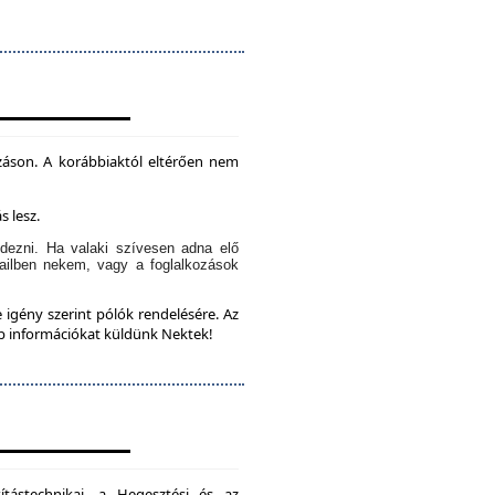
záson. A korábbiaktól eltérően nem
s lesz.
dezni. Ha valaki szívesen adna elő
ailben nekem, vagy a foglalkozások
 igény szerint pólók rendelésére. Az
bb információkat küldünk Nektek!
ítástechnikai, a Hegesztési és az