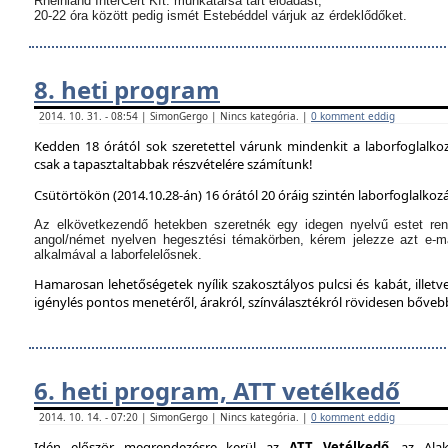
Rheinland InterCert Kft. munkatársa tart előadást,
20-22 óra között pedig ismét Estebéddel várjuk az érdeklődőket.
8. heti program
2014. 10. 31. - 08:54 | SimonGergo | Nincs kategória. |
0 komment eddig
Kedden 18 órától sok szeretettel várunk mindenkit a laborfoglalko
csak a tapasztaltabbak részvételére számítunk!
Csütörtökön (2014.10.28-án) 16 órától 20 óráig szintén laborfoglalkozá
Az elkövetkezendő hetekben szeretnék egy idegen nyelvű estet ren
angol/német nyelven hegesztési témakörben, kérem jelezze azt e-m
alkalmával a laborfelelősnek.
Hamarosan lehetőségetek nyílik szakosztályos pulcsi és kabát, illetve
igénylés pontos menetéről, árakról, színválasztékról rövidesen bőve
6. heti program, ATT vetélkedő
2014. 10. 14. - 07:20 | SimonGergo | Nincs kategória. |
0 komment eddig
Idén először megrendezésre kerül az
ATT Vetélkedő
, az Alak