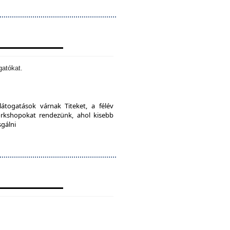
gatókat.
látogatások várnak Titeket, a félév
orkshopokat rendezünk, ahol kisebb
sgálni