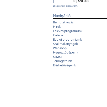
Elfelejtettem a jelszavam...
Navigáció
Bemutatkozás
Hírek
Féléves programunk
Galéria
Eddigi programjaink
Szakmai anyagok
Webshop
Hegesztőgépeink
SzMSz
Támogatóink
Elérhetőségeink