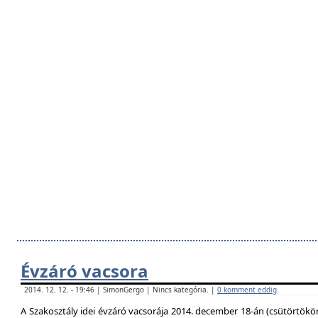
Évzáró vacsora
2014. 12. 12. - 19:46 | SimonGergo | Nincs kategória. |
0 komment eddig
A Szakosztály idei évzáró vacsorája 2014. december 18-án (csütörtökö