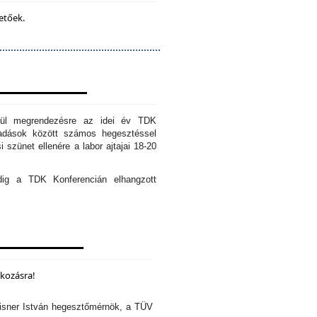
etőek.
erül megrendezésre az idei év TDK
őadások között számos hegesztéssel
 szünet ellenére a labor ajtajai 18-20
edig a TDK Konferencián elhangzott
lkozásra!
isner István hegesztőmérnök, a TÜV