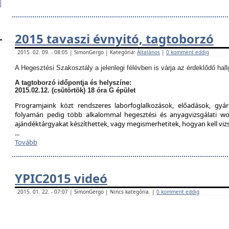
2015 tavaszi évnyitó, tagtoborzó
2015. 02. 09. - 08:05 | SimonGergo | Kategória:
Általános
|
0 komment eddig
A Hegesztési Szakosztály a jelenlegi félévben is várja az érdeklődő hall
A tagtoborzó időpontja és helyszíne:
2015.02.12. (csütörtök) 18 óra G épület
Programjaink közt rendszeres laborfoglalkozások, előadások, gyár
folyamán pedig több alkalommal hegesztési és anyagvizsgálati w
ajándéktárgyakat készíthettek, vagy megismerhetitek, hogyan kell viz
...
Tovább
YPIC2015 videó
2015. 01. 22. - 07:07 | SimonGergo | Nincs kategória. |
0 komment eddig