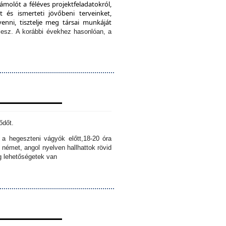
ámolót a féléves projektfeladatokról,
 és ismerteti jövőbeni terveinket,
enni, tisztelje meg társai munkáját
lesz.
A korábbi évekhez hasonlóan, a
ődőt.
k a hegeszteni vágyók előtt,
18-20 óra
 német, angol nyelven hallhattok rövid
ig lehetőségetek van