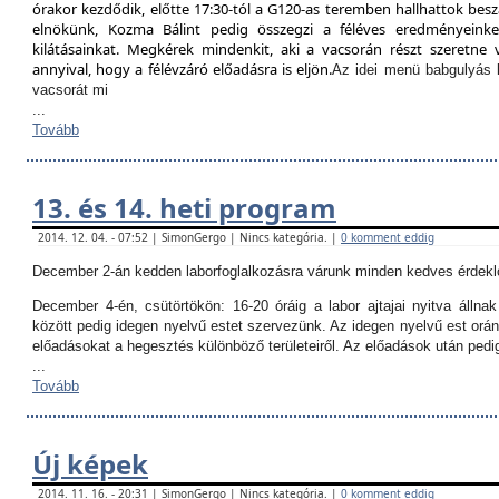
órakor kezdődik, előtte 17:30-tól a G120-as teremben hallhattok besz
elnökünk, Kozma Bálint pedig összegzi a féléves eredményeinket
kilátásainkat. Megkérek mindenkit, aki a vacsorán részt szeretne v
annyival, hogy a félévzáró előadásra is eljön.
Az idei menü babgulyás 
vacsorát mi
...
Tovább
13. és 14. heti program
2014. 12. 04. - 07:52 | SimonGergo | Nincs kategória. |
0 komment eddig
December 2-án kedden laborfoglalkozásra várunk minden kedves érdekl
December 4-én, csütörtökön:
16-20 óráig a labor ajtajai nyitva állna
között pedig idegen nyelvű estet szervezünk. Az idegen nyelvű est orán
előadásokat a hegesztés különböző területeiről. Az előadások után ped
...
Tovább
Új képek
2014. 11. 16. - 20:31 | SimonGergo | Nincs kategória. |
0 komment eddig