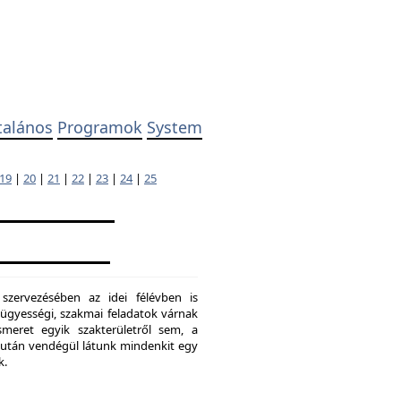
talános
Programok
System
19
|
20
|
21
|
22
|
23
|
24
|
25
 szervezésében az idei félévben is
ügyességi, szakmai feladatok várnak
meret egyik szakterületről sem, a
ő után vendégül látunk mindenkit egy
k.