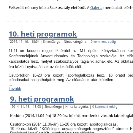
Felkerült néhány kép a Szakosztály életéből. A
Galéria
menü alatt elérh
10. heti programok
2014. 11. 16. - 18:04 | SimonGergo | Nincs kategória. |
0 komment eddig
11.11.-én kedden reggel 9 órától az MT épület könyvtárában k
Konferenciájának Anyagtudomány és Technológia szekciója. Az el
kapcsolatos lesz, melyet szakosztályos tagjaink adnak elő. Az oktatási
óra között nyitva állnak az érdeklődők előtt.
Csütörtökön 16-20 óra között laborfoglalkozás lesz, 18 órától p
előadásokat hallgathatjátok meg. Az előadások után kötetlen
...
Tovább
9. heti programok
2014. 11. 16. - 18:03 | SimonGergo | Nincs kategória. |
0 komment eddig
Kedden (2014.11.04-én) 18-20 óra között mindenkit várunk laborfogla
Csütörtökön (2014.11.06-án) 16-20 óra között laborfoglalkozás,
19-20 óra között "Különleges anyagminőségek hegesztése" címmel E